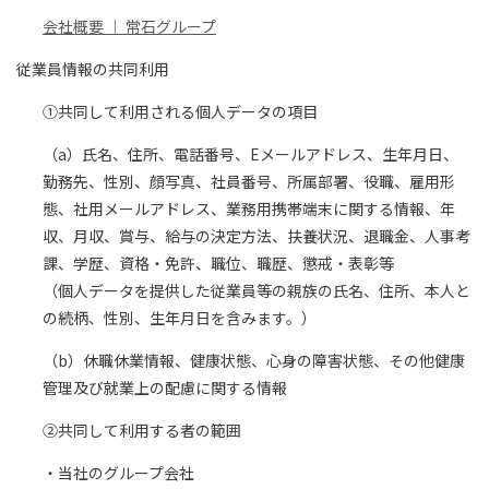
会社概要 ｜ 常石グループ
従業員情報の共同利用
①共同して利用される個人データの項目
（a）氏名、住所、電話番号、Eメールアドレス、生年月日、
勤務先、性別、顔写真、社員番号、所属部署、役職、雇用形
態、社用メールアドレス、業務用携帯端末に関する情報、年
収、月収、賞与、給与の決定方法、扶養状況、退職金、人事考
課、学歴、資格・免許、職位、職歴、懲戒・表彰等
（個人データを提供した従業員等の親族の氏名、住所、本人と
の続柄、性別、生年月日を含みます。）
（b）休職休業情報、健康状態、心身の障害状態、その他健康
管理及び就業上の配慮に関する情報
②共同して利用する者の範囲
・当社のグループ会社