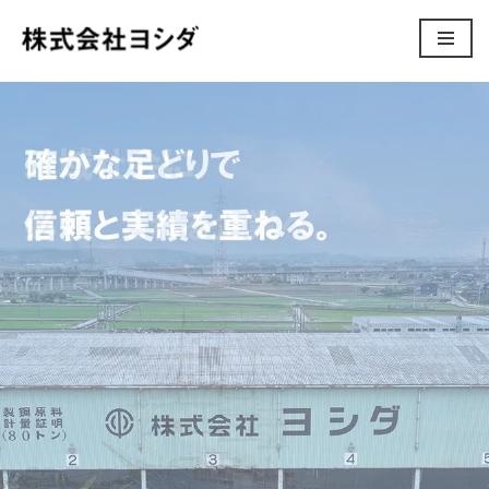
コ
ン
テ
ン
ツ
へ
ス
キ
ッ
プ